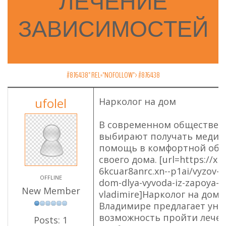
ЛЕЧЕНИЕ
ЗАВИСИМОСТЕЙ
#876438" REL="NOFOLLOW">
#876438
ufolel
Нарколог на дом
В современном обществе 
выбирают получать меди
помощь в комфортной обс
своего дома. [url=https://xn-
6kcuar8anrc.xn--p1ai/vyzov-n
OFFLINE
dom-dlya-vyvoda-iz-zapoya-v
New Member
vladimire]Нарколог на дом[/
Владимире предлагает ун
возможность пройти лечен
Posts: 1