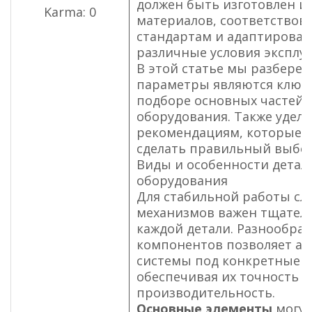
должен быть изготовлен и
Karma: 0
материалов, соответствов
стандартам и адаптироват
различные условия эксплу
В этой статье мы разберем
параметры являются клю
подборе основных частей 
оборудования. Также удел
рекомендациям, которые 
сделать правильный выбор
Виды и особенности детал
оборудования
Для стабильной работы с
механизмов важен тщател
каждой детали. Разнообраз
компонентов позволяет а
системы под конкретные з
обеспечивая их точность и
производительность.
Основные элементы
могут