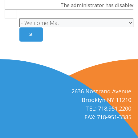
The administrator has disabled p
2636 Nostrand Avenue
Brooklyn NY 11210
TEL: 718.951.2200
FAX: 718-951-3385