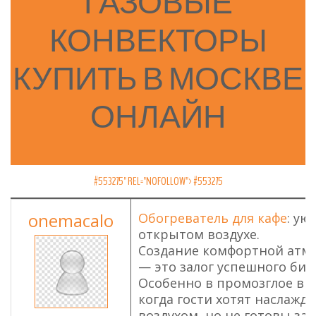
ГАЗОВЫЕ
КОНВЕКТОРЫ
КУПИТЬ
В
МОСКВЕ
ОНЛАЙН
#553275" REL="NOFOLLOW">
#553275
onemacalo
Обогреватель для кафе
: ую
открытом воздухе.
Создание комфортной атмо
— это залог успешного биз
Особенно в промозглое вре
когда гости хотят наслажд
воздухом, но не готовы за