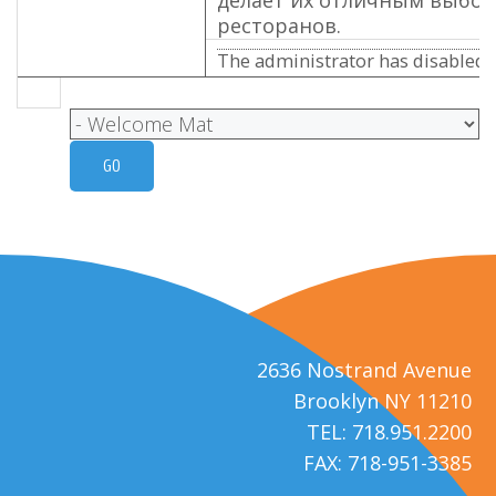
ресторанов.
The administrator has disabled p
2636 Nostrand Avenue
Brooklyn NY 11210
TEL: 718.951.2200
FAX: 718-951-3385