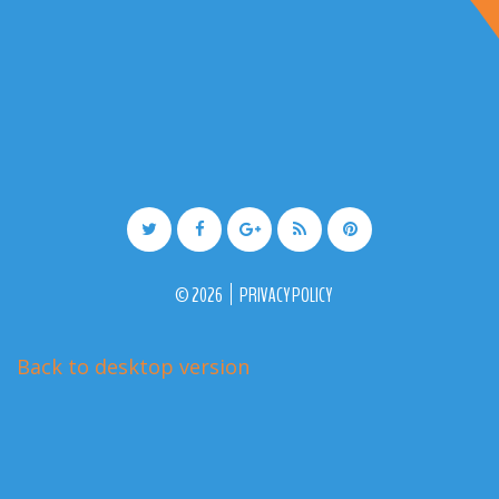
©
2026
PRIVACY POLICY
Back to desktop version
More Medical Joomla Themes at
TemplateMonster.com