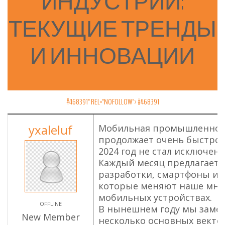
ИНДУСТРИИ:
ТЕКУЩИЕ
ТРЕНДЫ
И
ИННОВАЦИИ
#468391" REL="NOFOLLOW">
#468391
yxaleluf
Мобильная промышленнос
продолжает очень быстро 
2024 год не стал исключени
Каждый месяц предлагает 
разработки, смартфоны и 
которые меняют наше мне
мобильных устройствах.
OFFLINE
В нынешнем году мы заме
New Member
несколько основных векто