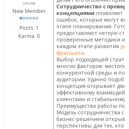
OFFLINE
Сотрудничество с прове
New Member
концепциями
позволяет и
ошибок, которые могут во
этапе планирования. Гото
Posts: 1
предоставляют четкую стр
Karma: 0
проверенные методики и 
каждом этапе развития
де
франшизы
.
Выбор подходящей стратег
многих факторов: местопо
конкурентной среды и пот
аудитории. Удачно подобр
концепция открывает двер
эффективному взаимодейс
клиентами и стабильному р
Преимущества работы по 
Модель сотрудничества с 
бизнес-решением открыва
перспективы для тех, кто 