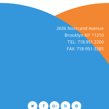
2636 Nostrand Avenue
Brooklyn NY 11210
TEL: 718.951.2200
FAX: 718-951-3385