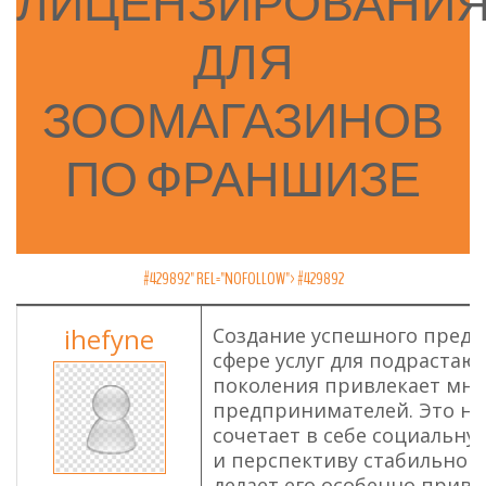
ЛИЦЕНЗИРОВАНИ
ДЛЯ
ЗООМАГАЗИНОВ
ПО
ФРАНШИЗЕ
#429892" REL="NOFOLLOW">
#429892
ihefyne
Создание успешного предп
сфере услуг для подрастаю
поколения привлекает мно
предпринимателей. Это н
сочетает в себе социальн
и перспективу стабильного
делает его особенно прив