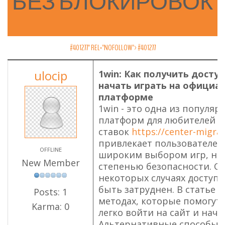
БЕЗ
БЛОКИРОВОК
#401277" REL="NOFOLLOW">
#401277
ulocip
1win: Как получить доступ
начать играть на официа
платформе
1win - это одна из популяр
платформ для любителей а
ставок
https://center-migrac
привлекает пользователей
OFFLINE
широким выбором игр, но
New Member
степенью безопасности. О
некоторых случаях доступ 
быть затруднен. В статье 
Posts: 1
методах, которые помогут
Karma: 0
легко войти на сайт и нача
Альтернативные способы в