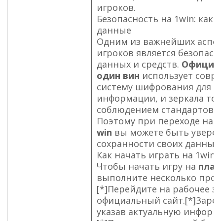
игроков.
Безопасность на 1win: как
данные
Одним из важнейших аспек
игроков является безопас
данных и средств.
Официа
один вин
использует совр
систему шифрования для 
информации, и зеркала то
соблюдением стандартов б
Поэтому при переходе на 
win
вы можете быть увере
сохранности своих данных.
Как начать играть на 1win?
Чтобы начать игру на
плат
выполните несколько прос
[*]Перейдите на рабочее з
официальный сайт.[*]Заре
указав актуальную информ