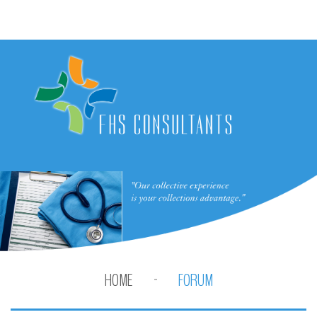
HOME
FORUM