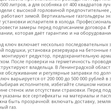
3500 литров, а для особняка от 400 квадратов лу
дели с высокой горловиной предпочтительнее д
е работают зимой. Вертикальные газгольдеры э
ют установки испарителя в холода. Профессиона
провести замеры перед подписанием договора.
Г
ании, которая даёт гарантию и на оборудование
д ключ включает несколько последовательных э
й подушки, установка резервуара на бетонные 
 монтируют редуктор, предохранительную арма
хом. После проверки на герметичность проводя
нструктируют владельца. В Ленинградской обла
е обслуживание и регулярные заправки по дол
ключ варьируется от 200 000 до 500 000 рублей в
 Выбирая исполнителя, избегайте слишком низки
не стенок или отсутствии страховки. Перед под
и указаны все сертификаты на материалы и пасп
на быть прозрачной: включать доставку, земл
ый газ.