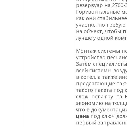
резервуар на 2700-
Горизонтальные мо
как они стабильне
участке, но требу
на объект, чтобы 
лучше у одной комп
Монтаж системы по
устройство песчано
Затем специалисты
всей системы возду
в котёл, а также и
предлагающие такж
такого пакета под 
сложности грунта.
экономию на толщи
что в документаци
цена
под ключ долж
первый заправленн