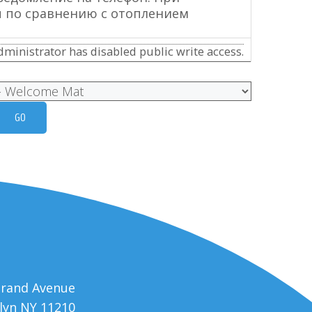
ы по сравнению с отоплением
ministrator has disabled public write access.
trand Avenue
lyn NY 11210