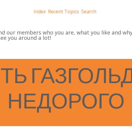
Index
Recent Topics
Search
nd our members who you are, what you like and why
e you around a lot!
ТЬ
ГАЗГОЛЬ
НЕДОРОГО