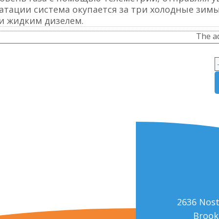
атации система окупается за три холодные зим
и жидким дизелем.
The ad
2636 Nos
Brook