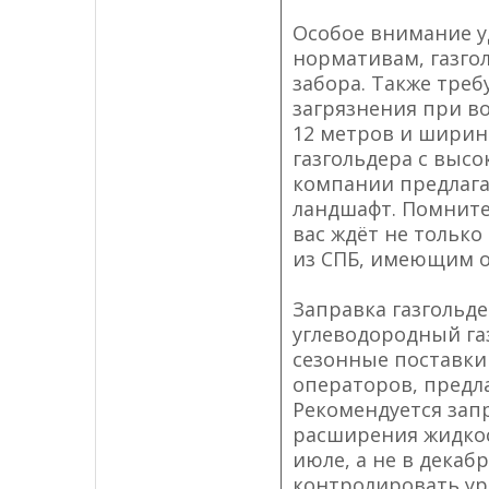
Особое внимание у
нормативам, газгол
забора. Также треб
загрязнения при в
12 метров и ширино
газгольдера с высо
компании предлага
ландшафт. Помните
вас ждёт не тольк
из СПБ, имеющим о
Заправка газгольд
углеводородный га
сезонные поставки
операторов, предла
Рекомендуется зап
расширения жидкос
июле, а не в дека
контролировать ур