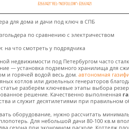
#2661421" REL="NOFOLLOW">
#2661421
ера для дома и дачи под ключ в СПБ
згольдера по сравнению с электричеством
: на что смотреть у подрядчика
ной недвижимости под Петербургом часто стал
шение — установка подземного хранилища для сж
ом и горячей водой весь дом.
автономная газиф
вяных котлов или дизельных генераторов благод
й статье разберём ключевые этапы выбора резер
ованное решение. Качественно выполненная
г
ства и служит десятилетиями при правильном о
вать оборудование, нужно рассчитать минималь
лопотерь. Для небольшой дачи 80-100 кв.м впол
два сезона при экономном расходе. Коттедж пло