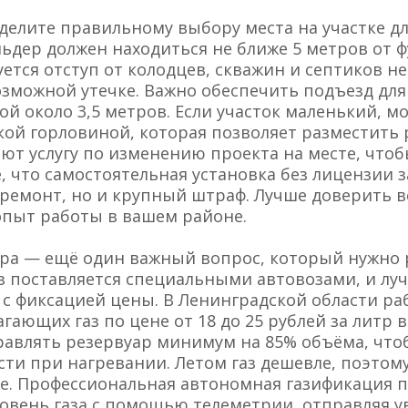
делите правильному выбору места на участке дл
ьдер должен находиться не ближе 5 метров от ф
уется отступ от колодцев, скважин и септиков н
озможной утечке. Важно обеспечить подъезд д
й около 3,5 метров. Если участок маленький, м
кой горловиной, которая позволяет разместить 
ют услугу по изменению проекта на месте, что
, что самостоятельная установка без лицензии
о ремонт, но и крупный штраф. Лучше доверить
пыт работы в вашем районе.
ера — ещё один важный вопрос, который нужно
з поставляется специальными автовозами, и лу
 с фиксацией цены. В Ленинградской области р
гающих газ по цене от 18 до 25 рублей за литр 
равлять резервуар минимум на 85% объёма, что
ти при нагревании. Летом газ дешевле, поэтому
бре. Профессиональная автономная газификация 
овень газа с помощью телеметрии, отправляя у