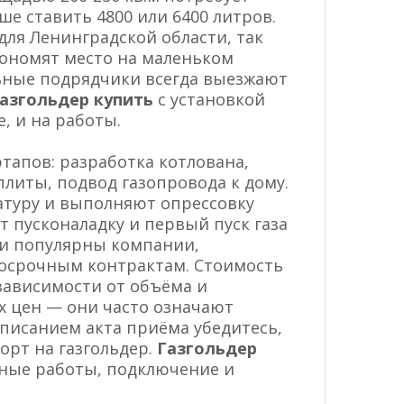
чше ставить 4800 или 6400 литров.
ля Ленинградской области, так
кономят место на маленьком
льные подрядчики всегда выезжают
азгольдер купить
с установкой
, и на работы.
тапов: разработка котлована,
плиты, подвод газопровода к дому.
туру и выполняют опрессовку
т пусконаладку и первый пуск газа
сти популярны компании,
госрочным контрактам. Стоимость
 зависимости от объёма и
х цен — они часто означают
писанием акта приёма убедитесь,
орт на газгольдер.
Газгольдер
яные работы, подключение и