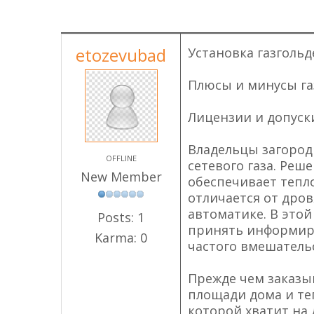
etozevubad
Установка газгольд
Плюсы и минусы га
Лицензии и допуски
Владельцы загород
OFFLINE
сетевого газа. Ре
New Member
обеспечивает тепл
отличается от дро
автоматике. В это
Posts: 1
принять информир
Karma: 0
частого вмешатель
Прежде чем заказы
площади дома и теп
которой хватит на 