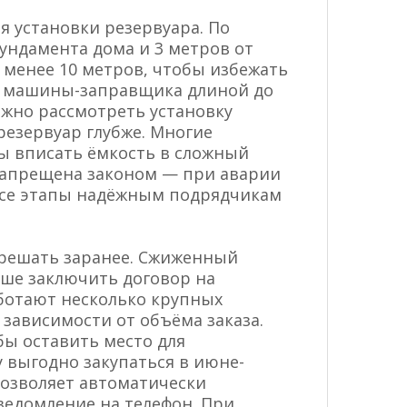
я установки резервуара. По
ундамента дома и 3 метров от
е менее 10 метров, чтобы избежать
ля машины-заправщика длиной до
ожно рассмотреть установку
резервуар глубже. Многие
бы вписать ёмкость в сложный
 запрещена законом — при аварии
 все этапы надёжным подрядчикам
 решать заранее. Сжиженный
чше заключить договор на
аботают несколько крупных
в зависимости от объёма заказа.
бы оставить место для
 выгодно закупаться в июне-
позволяет автоматически
ведомление на телефон. При