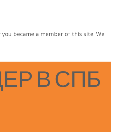
 you became a member of this site. We
ДЕР
В
СПБ