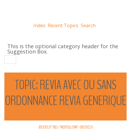
Index
Recent Topics
Search
This is the optional category header for the
Suggestion Box.
TOPIC:
REVIA
AVEC
OU
SANS
ORDONNANCE
REVIA
GENERIQUE
#839531" REL="NOFOLLOW">
#839531