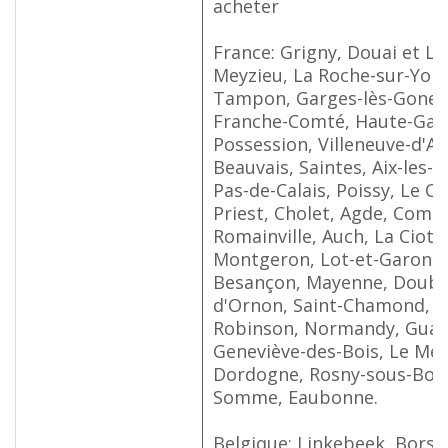
acheter
France: Grigny, Douai et Le
Meyzieu, La Roche-sur-Yon,
Tampon, Garges-lès-Gones
Franche-Comté, Haute-Gar
Possession, Villeneuve-d'As
Beauvais, Saintes, Aix-les-B
Pas-de-Calais, Poissy, Le Cr
Priest, Cholet, Agde, Combs
Romainville, Auch, La Ciota
Montgeron, Lot-et-Garonne
Besançon, Mayenne, Doubs,
d'Ornon, Saint-Chamond, Le
Robinson, Normandy, Guade
Geneviève-des-Bois, Le Mée
Dordogne, Rosny-sous-Bois,
Somme, Eaubonne.
Belgique: Linkebeek, Borsb