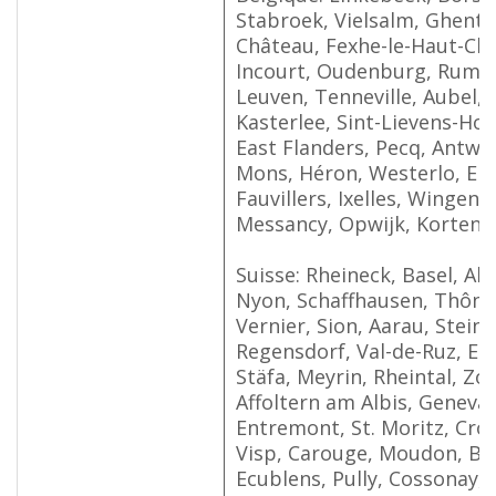
Stabroek, Vielsalm, Ghent, 
Château, Fexhe-le-Haut-Clo
Incourt, Oudenburg, Rumes
Leuven, Tenneville, Aubel, 
Kasterlee, Sint-Lievens-Ho
East Flanders, Pecq, Antwe
Mons, Héron, Westerlo, Erq
Fauvillers, Ixelles, Wingene
Messancy, Opwijk, Kortenbe
Suisse: Rheineck, Basel, Alt
Nyon, Schaffhausen, Thône
Vernier, Sion, Aarau, Stein
Regensdorf, Val-de-Ruz, Est
Stäfa, Meyrin, Rheintal, Zo
Affoltern am Albis, Geneva,
Entremont, St. Moritz, Crog
Visp, Carouge, Moudon, Ber
Ecublens, Pully, Cossonay, 