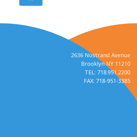
2636 Nostrand Avenue
Brooklyn NY 11210
TEL: 718.951.2200
FAX: 718-951-3385