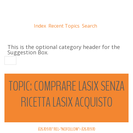
Index
Recent Topics
Search
This is the optional category header for the
Suggestion Box.
TOPIC:
COMPRARE
LASIX
SENZA
RICETTA
LASIX
ACQUISTO
#2670970" REL="NOFOLLOW">
#2670970