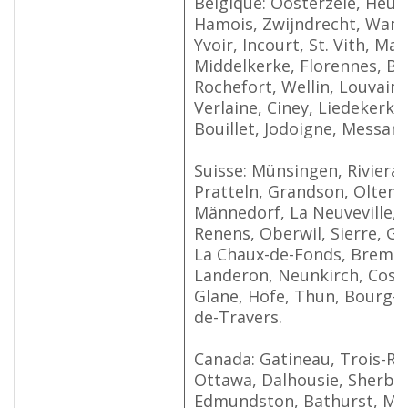
Belgique: Oosterzele, Heus
Hamois, Zwijndrecht, Wanze
Yvoir, Incourt, St. Vith, M
Middelkerke, Florennes, Bern
Rochefort, Wellin, Louvain
Verlaine, Ciney, Liedekerke, 
Bouillet, Jodoigne, Messanc
Suisse: Münsingen, Riviera
Pratteln, Grandson, Olten,
Männedorf, La Neuveville,
Renens, Oberwil, Sierre, Gr
La Chaux-de-Fonds, Bremga
Landeron, Neunkirch, Coss
Glane, Höfe, Thun, Bourg-Sa
de-Travers.
Canada: Gatineau, Trois-Riv
Ottawa, Dalhousie, Sherbr
Edmundston, Bathurst, Mo