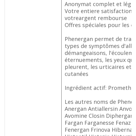
Anonymat complet et légal
Votre entiere satisfaction 
votreargent rembourse
Offres spéciales pour les cl
Phenergan permet de traite
types de symptômes d'alle
démangeaisons, l'écoulemen
éternuements, les yeux qui
pleurent, les urticaires et 
cutanées
Ingrédient actif: Prometha
Les autres noms de Phener
Anergan Antiallersin Anvom
Avomine Closin Diphergan
Fargan Farganesse Fenazil
Fenergan Frinova Hiberna H