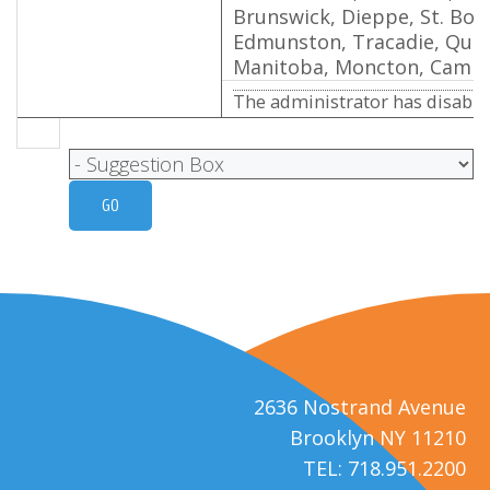
Brunswick, Dieppe, St. Boni
Edmunston, Tracadie, Québ
Manitoba, Moncton, Campb
The administrator has disabled
2636 Nostrand Avenue
Brooklyn NY 11210
TEL: 718.951.2200