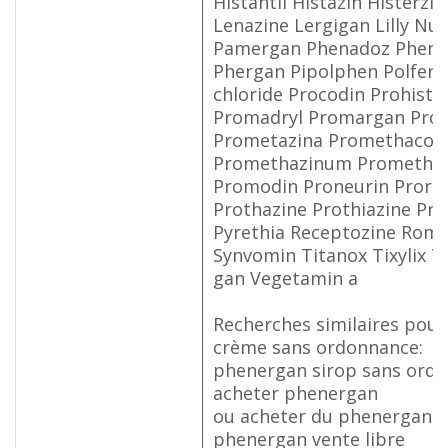
Histantil Histazin Histerzi
Lenazine Lergigan Lilly Nu
Pamergan Phenadoz Phene
Phergan Pipolphen Polfer
chloride Procodin Prohist
Promadryl Promargan Pro
Prometazina Promethacon
Promethazinum Promethe
Promodin Proneurin Prorex
Prothazine Prothiazine Pr
Pyrethia Receptozine Rom
Synvomin Titanox Tixylix Tix
gan Vegetamin a
Recherches similaires pou
crème sans ordonnance:
phenergan sirop sans ord
acheter phenergan
ou acheter du phenergan
phenergan vente libre