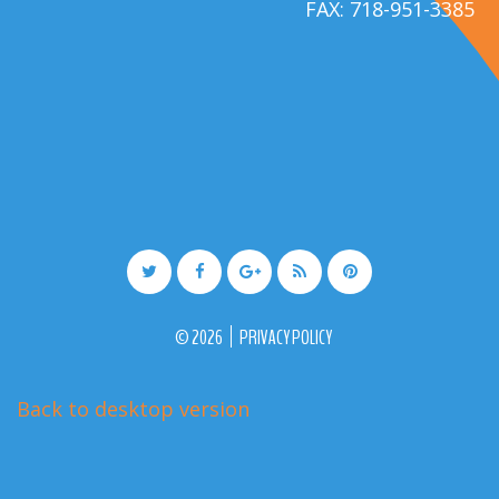
FAX: 718-951-3385
©
2026
PRIVACY POLICY
Back to desktop version
More Medical Joomla Themes at
TemplateMonster.com