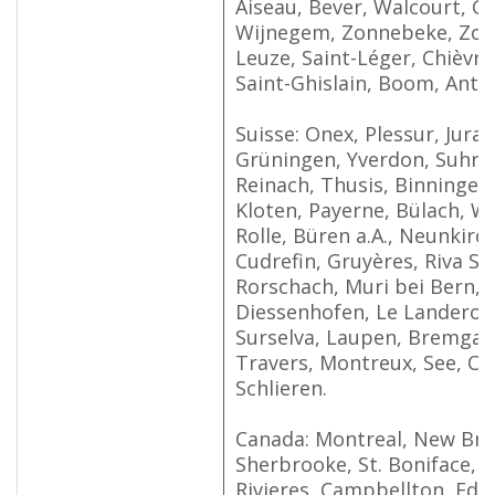
Aiseau, Bever, Walcourt, G
Wijnegem, Zonnebeke, Zo
Leuze, Saint-Léger, Chièvres
Saint-Ghislain, Boom, Antw
Suisse: Onex, Plessur, Jura 
Grüningen, Yverdon, Suhr, 
Reinach, Thusis, Binningen
Kloten, Payerne, Bülach, W
Rolle, Büren a.A., Neunkirc
Cudrefin, Gruyères, Riva San
Rorschach, Muri bei Bern, 
Diessenhofen, Le Landeron
Surselva, Laupen, Bremgart
Travers, Montreux, See, Co
Schlieren.
Canada: Montreal, New Bru
Sherbrooke, St. Boniface, O
Rivieres, Campbellton, Ed