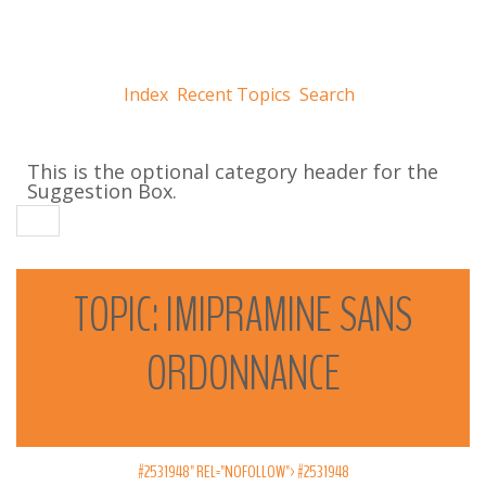
Index
Recent Topics
Search
This is the optional category header for the
Suggestion Box.
TOPIC:
IMIPRAMINE
SANS
ORDONNANCE
#2531948" REL="NOFOLLOW">
#2531948