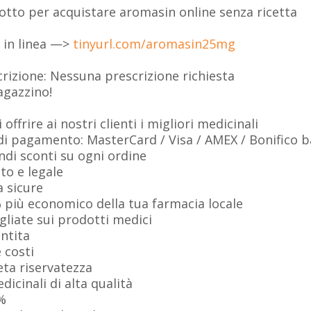
 sotto per acquistare aromasin online senza ricetta
 in linea —>
tinyurl.com/aromasin25mg
crizione: Nessuna prescrizione richiesta
agazzino!
offrire ai nostri clienti i migliori medicinali
di pagamento: MasterCard / Visa / AMEX / Bonifico ba
ndi sconti su ogni ordine
o e legale
a sicure
 più economico della tua farmacia locale
gliate sui prodotti medici
ntita
 costi
ta riservatezza
dicinali di alta qualità
0%