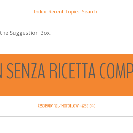
Index
Recent Topics
Search
 the Suggestion Box.
N
SENZA
RICETTA
COM
#2531940" REL="NOFOLLOW">
#2531940