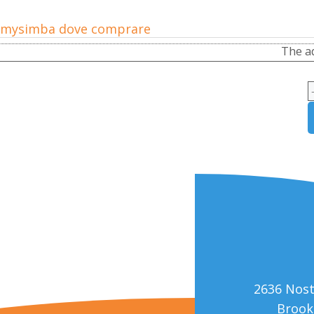
 mysimba dove comprare
The ad
2636 Nos
Brook