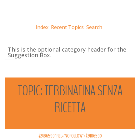
Index
Recent Topics
Search
This is the optional category header for the
Suggestion Box.
TOPIC:
TERBINAFINA
SENZA
RICETTA
#2486590" REL="NOFOLLOW">
#2486590