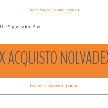
Index
Recent Topics
Search
 the Suggestion Box.
X
ACQUISTO
NOLVADE
#2486583" REL="NOFOLLOW">
#2486583