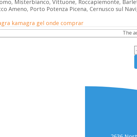
 Como, Misterbianco, Vittuone, Roccapiemonte, Barlet
acco Ameno, Porto Potenza Picena, Cernusco sul Navig
gra kamagra gel onde comprar
The ad
2636 Nos