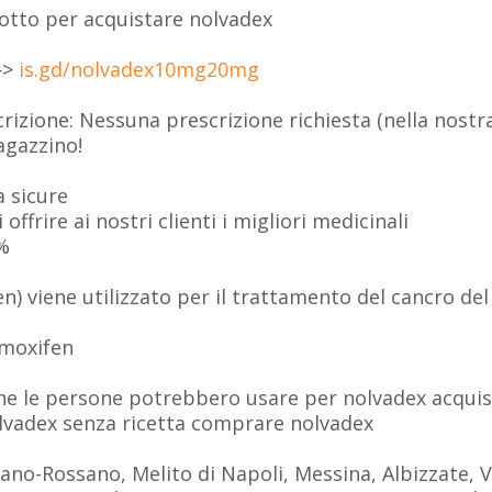
 sotto per acquistare nolvadex
—>
is.gd/nolvadex10mg20mg
rizione: Nessuna prescrizione richiesta (nella nostr
agazzino!
a sicure
offrire ai nostri clienti i migliori medicinali
0%
n) viene utilizzato per il trattamento del cancro de
amoxifen
che le persone potrebbero usare per nolvadex acqui
lvadex senza ricetta comprare nolvadex
gliano-Rossano, Melito di Napoli, Messina, Albizzate, 