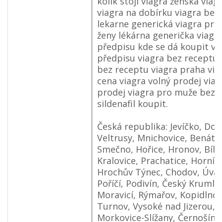
kolik stojí viagra ženská viag
viagra na dobírku viagra bez
lekarne generická viagra pro
ženy lékárna generička viagr
předpisu kde se dá koupit vi
předpisu viagra bez receptu
bez receptu viagra praha vi
cena viagra volný prodej viag
prodej viagra pro muže bez 
sildenafil koupit.
Česká republika: Jevíčko, Dob
Veltrusy, Mnichovice, Benátky
Smečno, Hořice, Hronov, Bílo
Kralovice, Prachatice, Horní 
Hrochův Týnec, Chodov, Úval
Poříčí, Podivín, Český Kruml
Moravicí, Rýmařov, Kopidlno,
Turnov, Vysoké nad Jizerou, 
Morkovice-Slížany, Černošín,