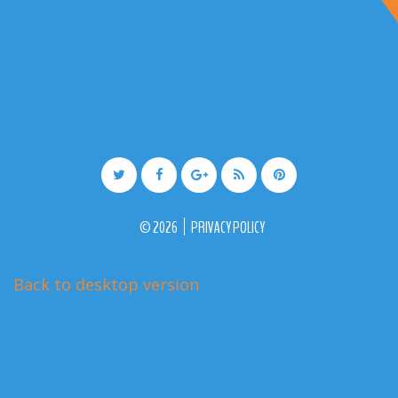
©
2026
PRIVACY POLICY
Back to desktop version
More Medical Joomla Themes at
TemplateMonster.com