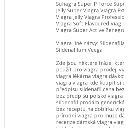
Suhagra Super P Force Super
Jelly Super Viagra Viagra Ext
Viagra Jelly Viagra Profession
Viagra Soft Flavoured Viagra
Viagra Super Active Zenegra
Viagra jiné názvy: Sildenafila 
Sildenafilum Veega
Zde jsou některé fráze, které
použít pro viagra prodej: via
viagra lékárna viagra dávkov
viagra viagra kde koupit silde
předpisu sildenafil cena bez 
bez předpisu polsko viagra p
sildenafil prodám generická v
bez receptu na dobírku viagr
přírodní viagra pro muže dá
recenze dámská viagra viagr