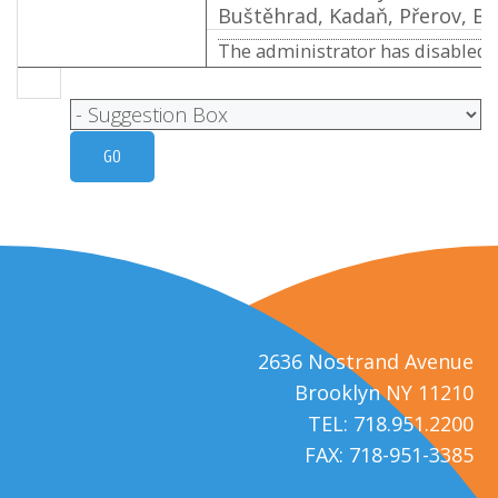
Buštěhrad, Kadaň, Přerov, Bor
The administrator has disabled p
2636 Nostrand Avenue
Brooklyn NY 11210
TEL: 718.951.2200
FAX: 718-951-3385