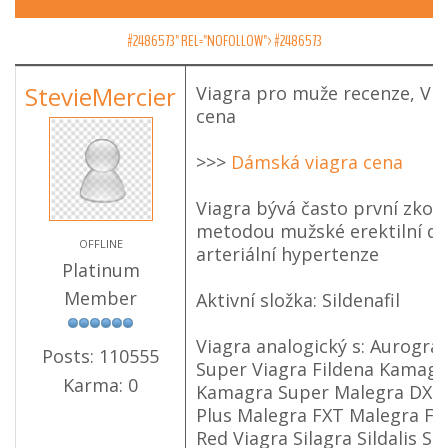
#2486573" REL="NOFOLLOW">
#2486573
StevieMercier
Viagra pro muže recenze, Via
cena
>>>
Dámská viagra cena
Viagra bývá často první zko
metodou mužské erektilní dys
OFFLINE
arteriální hypertenze
Platinum
Member
Aktivní složka: Sildenafil
Viagra analogický s: Aurogra
Posts: 110555
Super Viagra Fildena Kamag
Karma: 0
Kamagra Super Malegra DXT
Plus Malegra FXT Malegra FX
Red Viagra Silagra Sildalis Sil