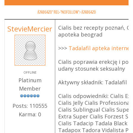
#2486420" REL="NOFOLLOW">
#2486420
StevieMercier
Cialis bez recepty poznań, Ci
apoteka beograd
>>>
Tadalafil apteka interne
Cialis poprawia erekcję i po
udany stosunek seksualny
OFFLINE
Platinum
Aktywny składnik: Tadalafil
Member
Cialis odpowiedniki: Cialis E
Cialis Jelly Cialis Professional
Posts: 110555
Cialis Sublingual Cialis Super 
Karma: 0
Extra Super Cialis Forzest Sil
Cialis Tadacip Tadala Black T
Tadapox Tadora Vidalista Pro