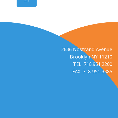
2636 Nostrand Avenue
Brooklyn NY 11210
TEL: 718.951.2200
FAX: 718-951-3385