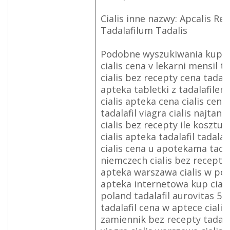
Cialis inne nazwy: Apcalis Reg
Tadalafilum Tadalis
Podobne wyszukiwania kup cia
cialis cena v lekarni mensil ta
cialis bez recepty cena tadala
apteka tabletki z tadalafilem
cialis apteka cena cialis cen
tadalafil viagra cialis najtani
cialis bez recepty ile kosztuje
cialis apteka tadalafil tadalafi
cialis cena u apotekama tadal
niemczech cialis bez recepty 
apteka warszawa cialis w pols
apteka internetowa kup cialis
poland tadalafil aurovitas 5
tadalafil cena w aptece cialis 
zamiennik bez recepty tadala