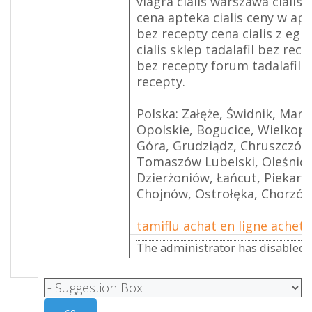
viagra cialis warszawa cialis n
cena apteka cialis ceny w apt
bez recepty cena cialis z egip
cialis sklep tadalafil bez rece
bez recepty forum tadalafil t
recepty.
Polska: Załęże, Świdnik, Mark
Opolskie, Bogucice, Wielkopol
Góra, Grudziądz, Chruszczów,
Tomaszów Lubelski, Oleśnica,
Dzierżoniów, Łańcut, Piekary 
Chojnów, Ostrołęka, Chorzów
tamiflu achat en ligne achete
The administrator has disabled p