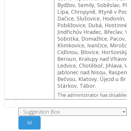
Bydžov, Semily, Soběslav, Plá
Lípa, Chropyně, Rtyně v Podk
Dačice, Slušovice, Hodonín, M
Poběžovice, Dubá, Hostinné,
Jindřichův Hradec, Břeclav, V
Sobotka, Domažlice, Pacov, N
Klimkovice, Ivančice, Mirošo
Cidlinou, Blovice, Horšovský 
Beroun, Kralupy nad Vltavou,
Ledvice, Chotěboř, Jihlava, V
Jablonec nad Nisou, Raspenav
Bečvou, Klatovy, Újezd u Brna
Stárkov, Tábor.
The administrator has disabled p