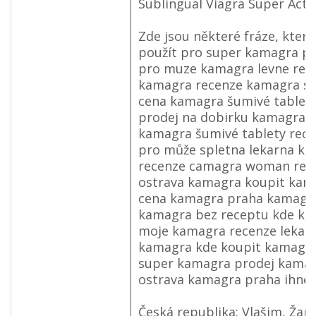
Sublingual Viagra Super Acti
Zde jsou některé fráze, které
použít pro super kamagra p
pro muze kamagra levne rec
kamagra recenze kamagra su
cena kamagra šumivé tablet
prodej na dobirku kamagra s
kamagra šumivé tablety rec
pro může spletna lekarna k
recenze camagra woman rec
ostrava kamagra koupit kam
cena kamagra praha kamagra 
kamagra bez receptu kde ko
moje kamagra recenze lekar
kamagra kde koupit kamagra
super kamagra prodej kamag
ostrava kamagra praha ihned
Česká republika: Vlašim, Žan