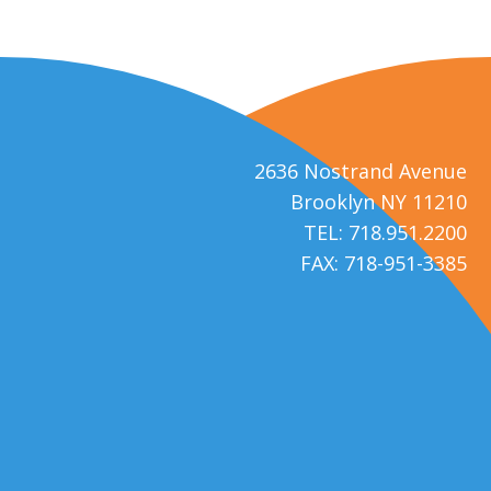
2636 Nostrand Avenue
Brooklyn NY 11210
TEL: 718.951.2200
FAX: 718-951-3385