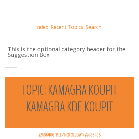
Index
Recent Topics
Search
This is the optional category header for the
Suggestion Box.
TOPIC:
KAMAGRA
KOUPIT
KAMAGRA
KDE
KOUPIT
#2486406" REL="NOFOLLOW">
#2486406