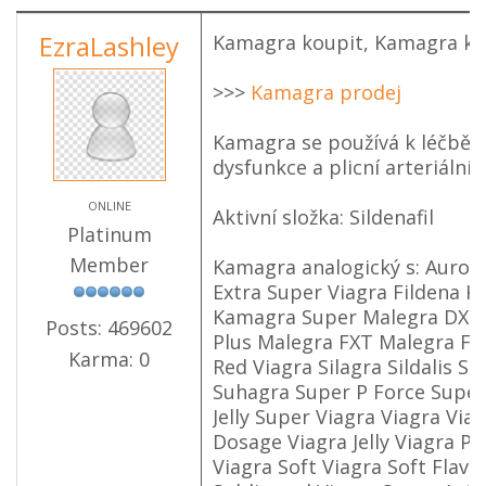
EzraLashley
Kamagra koupit, Kamagra kd
>>>
Kamagra prodej
Kamagra se používá k léčbě m
dysfunkce a plicní arteriální
ONLINE
Aktivní složka: Sildenafil
Platinum
Member
Kamagra analogický s: Aurog
Extra Super Viagra Fildena 
Kamagra Super Malegra DXT
Posts: 469602
Plus Malegra FXT Malegra FX
Karma: 0
Red Viagra Silagra Sildalis Sil
Suhagra Super P Force Super
Jelly Super Viagra Viagra Via
Dosage Viagra Jelly Viagra Pr
Viagra Soft Viagra Soft Flavo