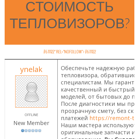
СТОИМОСТЬ
ТЕПЛОВИЗОРОВ?
#677722" REL="NOFOLLOW">
#677722
ynelak
Обеспечьте надежную рабо
тепловизора, обратившис
специалистам. Мы гаранти
качественный и быстрый р
моделей, от бытовых до 
После диагностики мы пре
прозрачную смету, без ск
OFFLINE
платежей
https://remont-tep
New Member
Наши мастера используют 
оригинальные запчасти и 