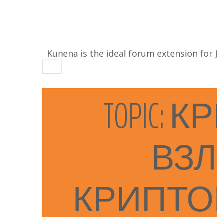
Kunena is the ideal forum extension for J
TOPIC:
К
ВЗ
КРИПТ