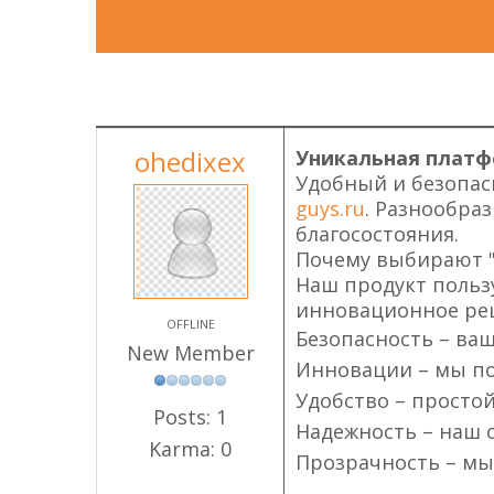
ohedixex
Уникальная плат
Удобный и безопас
guys.ru
. Разнообра
благосостояния.
Почему выбирают "
Наш продукт польз
инновационное реш
OFFLINE
Безопасность – ва
New Member
Инновации – мы по
Удобство – просто
Posts: 1
Надежность – наш с
Karma: 0
Прозрачность – мы