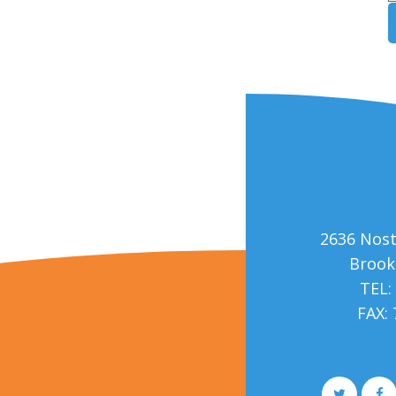
2636 Nos
Brook
TEL:
FAX: