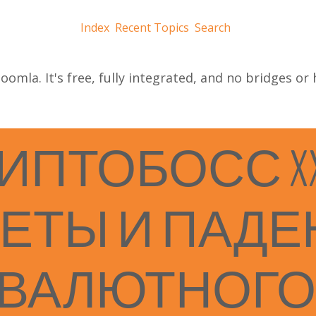
Index
Recent Topics
Search
oomla. It's free, fully integrated, and no bridges or
РИПТОБОСС
X
ЛЕТЫ
И
ПАДЕ
ОВАЛЮТНОГО