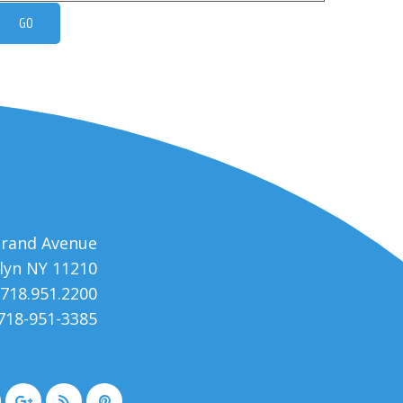
trand Avenue
lyn NY 11210
 718.951.2200
 718-951-3385