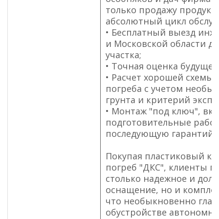
только продажу продукци
абсолютный цикл обслуж
• Бесплатный выезд инж
и Московской области д
участка;
• Точная оценка будущег
• Расчет хорошей схемы 
погреба с учетом необы
грунта и критерий экспл
• Монтаж "под ключ", вк
подготовительные рабо
последующую гарантийн
Покупая пластиковый ке
погреб "ДКС", клиенты п
столько надежное и дол
оснащение, но и комплек
что необыкновенно глав
обустройстве автономн