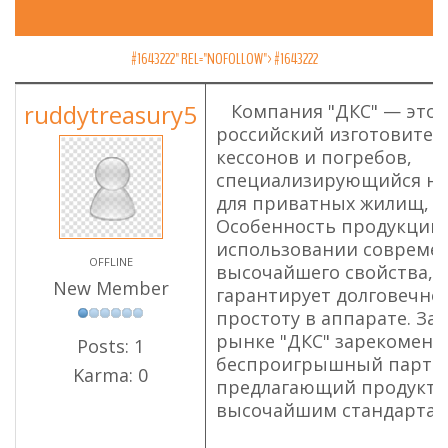
#1643222" REL="NOFOLLOW">
#1643222
ruddytreasury5
Компания "ДКС" — это
российский изготовител
кессонов и погребов,
специализирующийся на
для приватных жилищ, ко
Особенность продукции 
использовании современ
OFFLINE
высочайшего свойства, 
New Member
гарантирует долговечнос
простоту в аппарате. За
рынке "ДКС" зарекомендо
Posts: 1
беспроигрышный партн
Karma: 0
предлагающий продукты
высочайшим стандартам