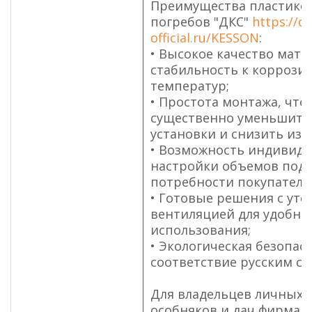
Преимущества пластиков
погребов "ДКС"
https://dk
official.ru/KESSON
:
• Высокое качество мате
стабильность к коррози
температур;
• Простота монтажа, что
существенно уменьшить
установки и снизить изд
• Возможность индивид
настройки объемов под 
потребности покупателя
• Готовые решения с уте
вентиляцией для удобно
использования;
• Экологическая безопас
соответствие русским ст
Для владельцев личных 
особняков и дач фирма 