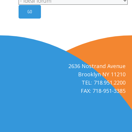
2636 Nostrand Avenue
Brooklyn NY 11210
TEL: 718.951.2200
FAX: 718-951-3385