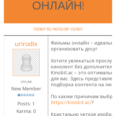
ОНЛАЙН!
#1227409" REL="NOFOLLOW">
#1227409
urirodix
Фильмы онлайн – идеальн
организовать досуг
Хотите увлекаться прослу
кинолент без дополнитель
Kinobit.ac – это оптималь
для вас. Здесь представле
OFFLINE
подборка контента на любо
New Member
По каким причинам выбра
https://kinobit.ac/
?
Posts: 1
Karma: 0
Кристально четкое изображ